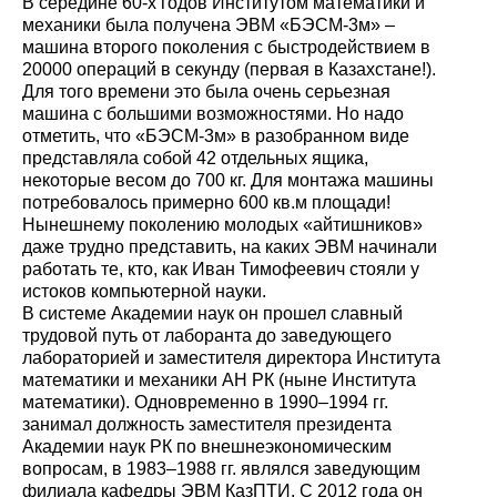
В середине 60-х годов Институтом математики и
механики была получена ЭВМ «БЭСМ-3м» –
машина второго поколения с быстродействием в
20000 операций в секунду (первая в Казахстане!).
Для того времени это была очень серьезная
машина с большими возможностями. Но надо
отметить, что «БЭСМ-3м» в разобранном виде
представляла собой 42 отдельных ящика,
некоторые весом до 700 кг. Для монтажа машины
потребовалось примерно 600 кв.м площади!
Нынешнему поколению молодых «айтишников»
даже трудно представить, на каких ЭВМ начинали
работать те, кто, как Иван Тимофеевич стояли у
истоков компьютерной науки.
В системе Академии наук он прошел славный
трудовой путь от лаборанта до заведующего
лабораторией и заместителя директора Института
математики и механики АН РК (ныне Института
математики). Одновременно в 1990–1994 гг.
занимал должность заместителя президента
Академии наук РК по внешнеэкономическим
вопросам, в 1983–1988 гг. являлся заведующим
филиала кафедры ЭВМ КазПТИ. С 2012 года он