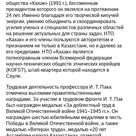
общества «Кахак» (1991 г.), бессменным
президентом которого он являлся на протяжении
24 лет. Именно благодаря его творческой кипучей
энергии, умению объединить и скоординировать
усилия ученых и специалистов различных областей
на решение актуальных для страны задач, НТО
«Кахак» и его члены пользуются авторитетом и
признанием не только в Казахстане, но и далеко за
его пределами. НТО «Кахак» является
полноправным членом Всемирной федерации
научно-технических обществ этнических корейцев
(KOFST), штаб-квартира которой находится в
Сеуле.
Трудовая деятельность профессора И. Т. Пака
отмечена высокими правительственными
наградами. За участие в трудовом фронте И. Т. Пак
был награжден медалью «За доблестный труд в
Великой Отечественной войне 1941–1945 гг.». Он
награжден шестью юбилейными медалями в честь
Победы в Великой Отечественной войне, а также
медалью «Ветеран труда», медалью «20 лет
Ассамблеи народа Казахстана», грамотой