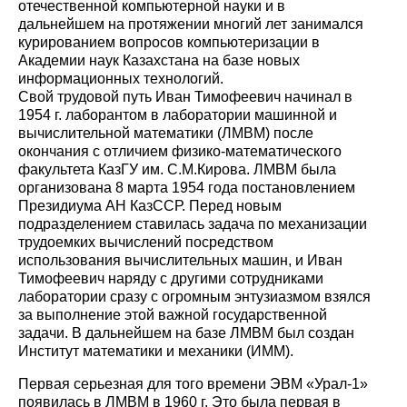
отечественной компьютерной науки и в
дальнейшем на протяжении многий лет занимался
курированием вопросов компьютеризации в
Академии наук Казахстана на базе новых
информационных технологий.
Свой трудовой путь Иван Тимофеевич начинал в
1954 г. лаборантом в лаборатории машинной и
вычислительной математики (ЛМВМ) после
окончания с отличием физико-математического
факультета КазГУ им. С.М.Кирова. ЛМВМ была
организована 8 марта 1954 года постановлением
Президиума АН КазССР. Перед новым
подразделением ставилась задача по механизации
трудоемких вычислений посредством
использования вычислительных машин, и Иван
Тимофеевич наряду с другими сотрудниками
лаборатории сразу с огромным энтузиазмом взялся
за выполнение этой важной государственной
задачи. В дальнейшем на базе ЛМВМ был создан
Институт математики и механики (ИММ).
Первая серьезная для того времени ЭВМ «Урал-1»
появилась в ЛМВМ в 1960 г. Это была первая в