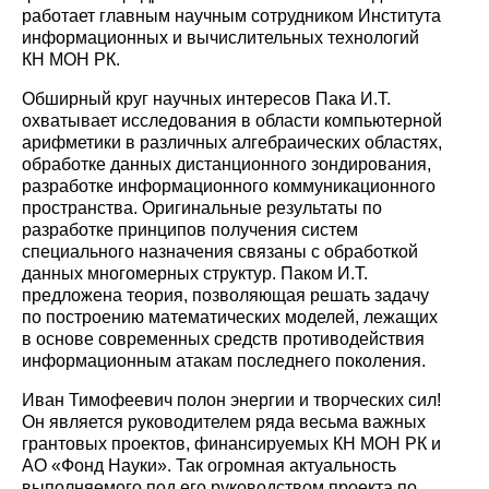
работает главным научным сотрудником Института
информационных и вычислительных технологий
КН МОН РК.
Обширный круг научных интересов Пака И.Т.
охватывает исследования в области компьютерной
арифметики в различных алгебраических областях,
обработке данных дистанционного зондирования,
разработке информационного коммуникационного
пространства. Оригинальные результаты по
разработке принципов получения систем
специального назначения связаны с обработкой
данных многомерных структур. Паком И.Т.
предложена теория, позволяющая решать задачу
по построению математических моделей, лежащих
в основе современных средств противодействия
информационным атакам последнего поколения.
Иван Тимофеевич полон энергии и творческих сил!
Он является руководителем ряда весьма важных
грантовых проектов, финансируемых КН МОН РК и
АО «Фонд Науки». Так огромная актуальность
выполняемого под его руководством проекта по