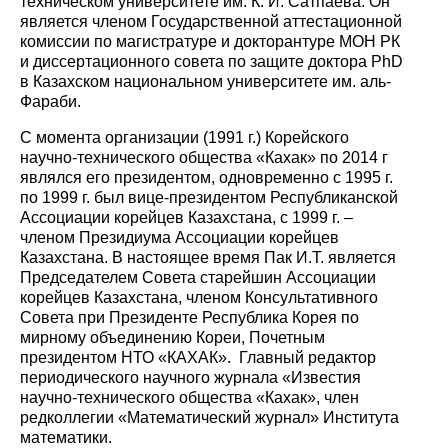
техническом университете им. К. И. Сатпаева. Он
является членом Государственной аттестационной
комиссии по магистратуре и докторантуре МОН РК
и диссертационного совета по защите доктора PhD
в Казахском национальном университете им. аль-
Фараби.
С момента организации (1991 г.) Корейского
научно-технического общества «Кахак» по 2014 г
являлся его президентом, одновременно с 1995 г.
по 1999 г. был вице-президентом Республиканской
Ассоциации корейцев Казахстана, с 1999 г. –
членом Президиума Ассоциации корейцев
Казахстана. В настоящее время Пак И.Т. является
Председателем Совета старейшин Ассоциации
корейцев Казахстана, членом Консультативного
Совета при Президенте Республика Корея по
мирному объединению Кореи, Почетным
президентом НТО «КАХАК». Главный редактор
периодического научного журнала «Известия
научно-технического общества «Кахак», член
редколлегии «Математический журнал» Института
математики.