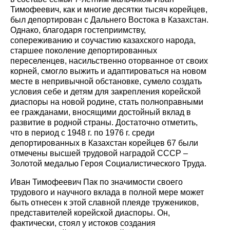
Тимофеевич, как и многие десятки тысяч корейцев,
был депортирован с Дальнего Востока в Казахстан.
Однако, благодаря гостеприимству,
сопереживанию и соучастию казахского народа,
старшее поколение депортированных
переселенцев, насильственно оторванное от своих
корней, смогло выжить и адаптироваться на новом
месте в непривычной обстановке, сумело создать
условия себе и детям для закрепления корейской
диаспоры на новой родине, стать полноправными
ее гражданами, вносящими достойный вклад в
развитие в родной страны. Достаточно отметить,
что в период с 1948 г. по 1976 г. среди
депортированных в Казахстан корейцев 67 были
отмечены высшей трудовой наградой СССР –
Золотой медалью Героя Социалистического Труда.
Иван Тимофеевич Пак по значимости своего
трудового и научного вклада в полной мере может
быть отнесен к этой славной плеяде тружеников,
представителей корейской диаспоры. Он,
фактически, стоял у истоков создания