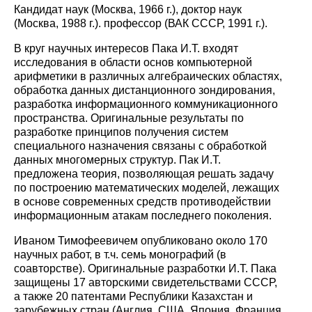
Кандидат наук (Москва, 1966 г.), доктор наук
(Москва, 1988 г.). профессор (ВАК СССР, 1991 г.).
В круг научных интересов Пака И.Т. входят
исследования в области основ компьютерной
арифметики в различных алгебраических областях,
обработка данных дистанционного зондирования,
разработка информационного коммуникационного
пространства. Оригинальные результаты по
разработке принципов получения систем
специального назначения связаны с обработкой
данных многомерных структур. Пак И.Т.
предложена теория, позволяющая решать задачу
по построению математических моделей, лежащих
в основе современных средств противодействии
информационным атакам последнего поколения.
Иваном Тимофеевичем опубликовано около 170
научных работ, в т.ч. семь монографий (в
соавторстве). Оригинальные разработки И.Т. Пака
защищены 17 авторскими свидетельствами СССР,
а также 20 патентами Республики Казахстан и
зарубежных стран (Англия, США, Япония, Франция,