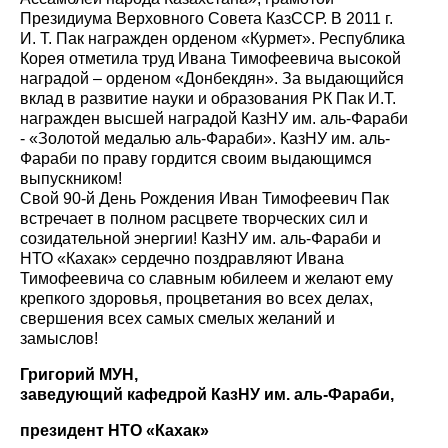
Президиума Верховного Совета КазССР. В 2011 г.
И. Т. Пак награжден орденом «Курмет». Республика
Корея отметила труд Ивана Тимофеевича высокой
наградой – орденом «Донбекдян». За выдающийся
вклад в развитие науки и образования РК Пак И.Т.
награжден высшей наградой КазНУ им. аль-Фараби
- «Золотой медалью аль-Фараби». КазНУ им. аль-
Фараби по праву гордится своим выдающимся
выпускником!
Свой 90-й День Рождения Иван Тимофеевич Пак
встречает в полном расцвете творческих сил и
созидательной энергии! КазНУ им. аль-Фараби и
НТО «Кахак» сердечно поздравляют Ивана
Тимофеевича со славным юбилеем и желают ему
крепкого здоровья, процветания во всех делах,
свершения всех самых смелых желаний и
замыслов!
Григорий МУН,
заведующий кафедрой КазНУ им. аль-Фараби,
президент НТО «Кахак»