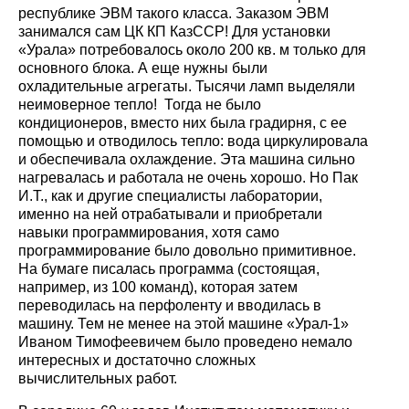
республике ЭВМ такого класса. Заказом ЭВМ
занимался сам ЦК КП КазССР! Для установки
«Урала» потребовалось около 200 кв. м только для
основного блока. А еще нужны были
охладительные агрегаты. Тысячи ламп выделяли
неимоверное тепло! Тогда не было
кондиционеров, вместо них была градирня, с ее
помощью и отводилось тепло: вода циркулировала
и обеспечивала охлаждение. Эта машина сильно
нагревалась и работала не очень хорошо. Но Пак
И.Т., как и другие специалисты лаборатории,
именно на ней отрабатывали и приобретали
навыки программирования, хотя само
программирование было довольно примитивное.
На бумаге писалась программа (состоящая,
например, из 100 команд), которая затем
переводилась на перфоленту и вводилась в
машину. Тем не менее на этой машине «Урал-1»
Иваном Тимофеевичем было проведено немало
интересных и достаточно сложных
вычислительных работ.