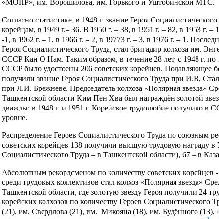
«МОПР», им. Ворошилова, им. Горького и Уштобинской МТС.
Согласно статистике, в 1948 г. звание Героя Социалистическог
корейцам, в 1949 г.– 36. В 1950 г. – 38, в 1951 г. – 82, в 1953 г. – 11
-1, в 1962 г. – 1, в 1966 г. – 2, в 19773 г. – 3, в 1976 г. – 1. П
Героя Социалистического Труда, стал бригадир колхоза им. Энг
СССР Кан О Нам. Таким образом, в течение 28 лет, с 1948 г. по
СССР было удостоены 206 советских корейцев. Подавляющее бо
получили звание Героя Социалистического Труда при И.В, Стали
при Л.И. Брежневе. Председатель колхоза «Полярная звезда» С
Ташкентской области Ким Пен Хва был награждён золотой звез
дважды: в 1948 г. и 1951 г. Корейское трудолюбие получило в 
уровне.
Распределение Героев Социалистического Труда по союзным р
советских корейцев 138 получили высшую трудовую награду в У
Социалистического Труда – в Ташкентской области), 67 – в Каз
Абсолютным рекордсменом по количеству советских корейцев -
среди трудовых коллективов стал колхоз «Полярная звезда» Ср
Ташкентской области, где золотую звезду Героя получили 24 тр
корейских колхозов по количеству Героев Социалистического Т
(21), им. Свердлова (21), им. Микояна (18), им. Будённого (13),