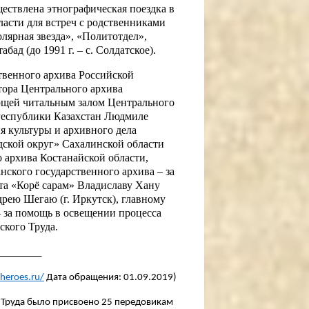
ществлена этнографическая поездка в
асти для встреч с родственниками
лярная звезда», «Политотдел»,
бад (до 1991 г. – с. Солдатское).
твенного архива Российской
тора Центрального архива
ющей читальным залом Центрального
 Республики Казахстан Людмиле
я культуры и архивного дела
ской округ» Сахалинской области
 архива Костанайской области,
ского государственного архива – за
та «Корё сарам» Владиславу Хану
дрею Шегаю (г. Иркутск), главному
– за помощь в освещении процесса
ского Труда.
_________
heroes.ru/
Дата обращения: 01.09.2019)
о Труда было присвоено 25 передовикам