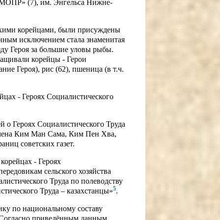
«МОПР» (7), им. Энгельса Нижне-
тскими корейцами, были присуждены
енным исключением стала знаменитая
ду Героя за большие уловы рыбы.
ащивали корейцы - Герои
ие Героя), рис (62), пшеница (в т.ч.
йцах - Героях Социалистического
 о Героях Социалистического Труда
мена Ким Ман Сама, Ким Пен Хва,
аниц советских газет.
корейцах - Героях
передовикам сельского хозяйства
алистического Труда по полеводству
5
стического Труда – казахстанцы»
.
тику по национальному составу
 Согласно приведённым данным,