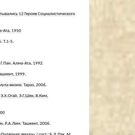
тывались 12 Героев Социалистического
а-Ата, 1950
. Т.1-5.
.Г.Пан. Алма-Ата, 1992
ашкент, 1999.
ла жизни. Тараз, 2006.
Э.Х.Огай, Э.Г.Шек, В.Ким,
000
, Р.А.Лим. Ташкент, 2006.
«Полярная звезда» / сост.: Б.Д.Пак. М.