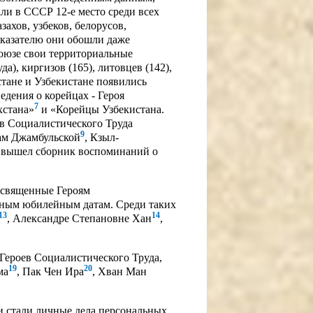
ли в СССР 12-е место среди всех
захов, узбеков, белорусов,
показателю они обошли даже
оюзе свои территориальные
а), киргизов (165), литовцев (142),
стане и Узбекистане появились
едения о корейцах - Героя
7
хстана»
и «Корейцы Узбекистана.
ев Социалистического Труда
9
ам Джамбульской
, Кзыл-
е вышел сборник воспоминаний о
посвященные Героям
пным юбилейным датам. Среди таких
13
14
, Александре Степановне Хан
,
Героев Социалистического Труда,
19
20
ма
, Пак Чен Ира
, Хван Ман
 стали личные дела персональных