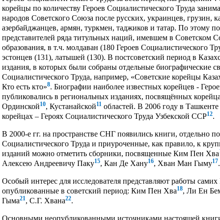
корейцы по количеству Героев Социалистического Труда занима
народов Советского Союза после русских, украинцев, грузин, ка
азербайджанцев, армян, туркмен, таджиков и татар. По этому 
представителей ряда титульных наций, имевшем в Советском С
образования, в т.ч. молдаван (180 Героев Социалистического Труд
эстонцев (131), латышей (130). В постсоветский период в Казах
издания, в которых были собраны отдельные биографические св
Социалистического Труда, например, «Советские корейцы Каза
8
Кто есть кто»
. Биографии наиболее известных корейцев - Геро
публиковались в региональных изданиях, посвящённых корейц
10
11
Ординской
, Кустанайской
областей. В 2006 году в Ташкент
12
корейцах – Героях Социалистического Труда Узбекской ССР
.
В 2000-е гг. на пространстве СНГ появились книги, отдельно 
Социалистического Труда и приуроченные, как правило, к кру
изданий можно отметить сборники, посвященные Ким Пен Хва
15
16
17
Алексею Андреевичу Паку
, Кан Де Хану
, Хван Ман Гыму
.
Особый интерес для исследователя представляют работы самих 
18
опубликованные в советский период: Ким Пен Хва
, Ли Ен Бе
21
22
Гыма
, С.Г. Хвана
.
Основными неопубликованными источниками настоящей книги