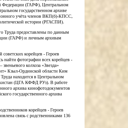
ой Федерации (ГАРФ), Центральном
тральном государственном архиве
ционного учёта членов ВКП(б)-КПСС,
политической истории (РГАСПИ).
го Труда предоставлены по данным
ации (ГАРФ) и личным архивам
 советских корейцев - Героев
сь найти фотографии всех корейцев -
– звеньевого колхоза «Звезда»
ант» Кзыл-Ординской области Ким
 Труда находится в Центральном
кистан (ЦГА КФФД РУз). В работе
енного архива кинофотодокументов
ского государственного архива
одственников корейцев - Героев
новлена связь с родственниками 136