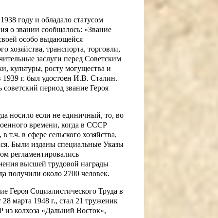
1938 году и обладало статусом
ия о звании сообщалось: «Звание
 своей особо выдающейся
о хозяйства, транспорта, торговли,
чительные заслуги перед Советским
ки, культуры, росту могущества и
1939 г. был удостоен И.В. Сталин.
сь советский период звание Героя
да носило если не единичный, то, во
военного времени, когда в СССР
 т.ч. в сфере сельского хозяйства,
ся. Были изданы специальные Указы
ом регламентировались
чения высшей трудовой награды
да получили около 2700 человек.
ие Героя Социалистического Труда в
8 марта 1948 г., стал 21 труженик
 из колхоза «Дальний Восток»,