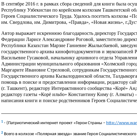
В сентябре 2016 г. в рамках сбора сведений для книги была осу
Республику Узбекистан по корейским колхозам Ташкентской обл
Героев Социалистического Труда. Удалось посетить колхозы «По
им. Свердлова, им. Димитрова, «Правда», «Новая жизнь», г.Дуста
Автор выражает искреннюю благодарность директору Государс
Федерации Ларисе Александровне Роговой, заместителю дирек
Республики Казахстан Марзие Ганиевне Жылысбаевой, заведу
государственного архива кинофотодокументов и звукозаписей
Васильевне Гусаковой, начальнику архивного отдела Управлени
Администрации муниципального образования «Холмский город
Маргарите Ивановне Стреловой, сотрудникам Государственного
Государственного архива Кызылординской области, Талдыкорган
помощь в поиске и предоставлении информации, редактору сай
(г. Ташкент), редактору Интерактивного сообщества «Корё» Ан
редактору газеты «Корё ильбо» Константину Киму (г. Алматы) 
написания книги и поиске родственников Героев Социалистиче
_______________________________________________________________
1
- (Патриотический интернет проект «Герои Страны –
http://www.war
2
Всего в колхозе «Полярная звезда» звание Героя Социалистическог