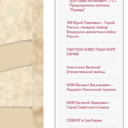
ЦОЙ Иван Антонович - ГСТ,
Председатель колхоза
"Правда"
ЭМ Юрий Павлович - Герой
России, генерал-майор
Воздушно-десантных войск
России
ПАНТЕОН ИЗВЕСТНЫХ КОРЕ
САРАМ
Участники Великой
Отечественной войны
КИМ Михаил Васильевич -
Лауреат Ленинской премии
КИМ Евгений Иванович -
Герой Советского Союза
СОВКОР в Сев.Корее.