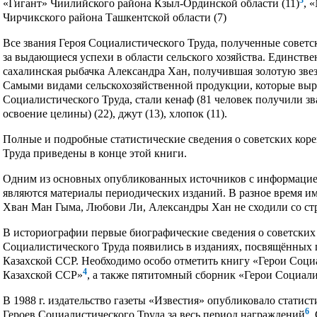
3
«Гигант» Чиилийского района Кзыл-Ординской области (11)
, 
Чирчикского района Ташкентской области (7)
Все звания Героя Социалистического Труда, полученные сове
за выдающиеся успехи в области сельского хозяйства. Единств
сахалинская рыбачка Александра Хан, получившая золотую звез
Самыми видами сельскохозяйственной продукции, которые выр
Социалистического Труда, стали кенаф (81 человек получили зван
освоение целины) (22), джут (13), хлопок (11).
Полные и подробные статистические сведения о советских коре
Труда приведены в конце этой книги.
Одним из основных опубликованных источников с информацией
являются материалы периодических изданий. В разное время и
Хван Ман Гыма, Любови Ли, Александры Хан не сходили со стр
В историографии первые биографические сведения о советских 
Социалистического Труда появились в изданиях, посвящённых 
Казахской ССР. Необходимо особо отметить книгу «Герои Соци
4
Казахской ССР»
, а также пятитомный сборник «Герои Социали
В 1988 г. издательство газеты «Известия» опубликовало статис
6
Героев Социалистического Труда за весь период награждений
.