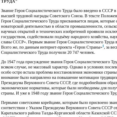
ТРУДА"
Звание Героя Социалистического Труда было введено в СССР в 
высшей трудовой награды Советского Союза. В тексте Положен
Героя Социалистического Труда присваивается лицам, которые
новаторской деятельностью в области промышленности, сельског
научных открытий и технических изобретений проявили исклю
государством, содействовали подъёму народного хозяйства, нау
славы СССР». Первым звание Героя Социалистического Труда в 
1
Всего же, по данным интернет-проекта «Герои Страны»
, за ве
Социалистического Труда получили 20 747 человек.
До 1947 года присуждение звания Героя Социалистического Тру
всяком случае, не массовый характер. Однако в условиях после
особо остро встала проблема восстановления экономики страны, в
внимание было направлено на повышение мотивации трудящих
Президиума Верховного Совета СССР, где подробнейшим образ
экономические нормативы, которые были необходимы для полу
страны. И уже в 1948 году звание Героя Социалистического Тру
Первыми советскими корейцами, которым было присвоено зван
соответствии с Указом Президиума Верховного Совета СССР от 2
Каратальского района Талды-Курганской области Казахской ССР