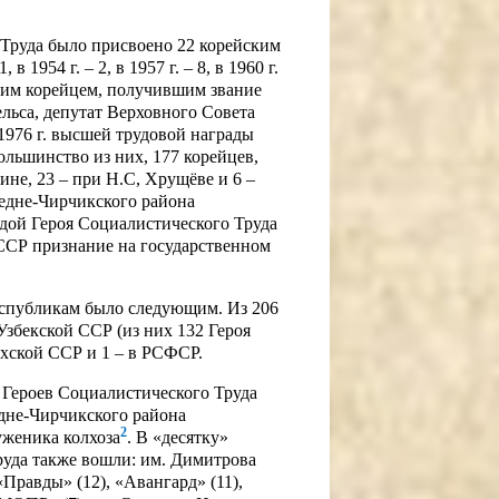
о Труда было присвоено 22 корейским
, в 1954 г. – 2, в 1957 г. – 8, в 1960 г.
оследним корейцем, получившим звание
ельса, депутат Верховного Совета
 1976 г. высшей трудовой награды
льшинство из них, 177 корейцев,
не, 23 – при Н.С, Хрущёве и 6 –
редне-Чирчикского района
дой Героя Социалистического Труда
СССР признание на государственном
еспубликам было следующим. Из 206
збекской ССР (из них 132 Героя
ахской ССР и 1 – в РСФСР.
 Героев Социалистического Труда
едне-Чирчикского района
2
уженика колхоза
. В «десятку»
руда также вошли: им. Димитрова
 «Правды» (12), «Авангард» (11),