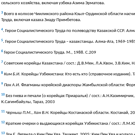
сельского хозяйства, включая узбека Азима Эрматова.
3
Всего в колхозе Чииликского района Кзыл-Ординской области насчи
Труда, включая казаха Зиаду Примбетова.
4
. Герои Социалистического Труда по полеводству Казахской ССР. Алм
5
. Герои Социалистического Труда – казахстанцы. Алма-Ата, 1969-1985
6
Герои Социалистического Труда. М., 1988. С.209
7
Советские корейцы Казахстана / сост.: Д.В.Мен, Л.А.Квон, З.В.Ким, Н
8
Ким Б.И.
Корейцы Узбекистана: Кто есть кто (справочное издание). Т
9
Пак А.И.
Флагманы корейской диаспоры Жамбылской области: Форму
10
Без гнева и печали (о корейцах Приаралья) / сост.: А.Н.Казимирчик, 
К.Сагимбайулы, Тараз, 2003
11
Черныш П.М., Хан В.Н.
Корейцы Костанаской области. Костанай, 2
12
Краткие очерки о выдающихся корейцах Узбекистана / сост.: Л.М.Юн
13
Тен Е
. Легенда о Ким Пен Хва. Ташкент, 2005; Ким Пен Хва и колхоз 