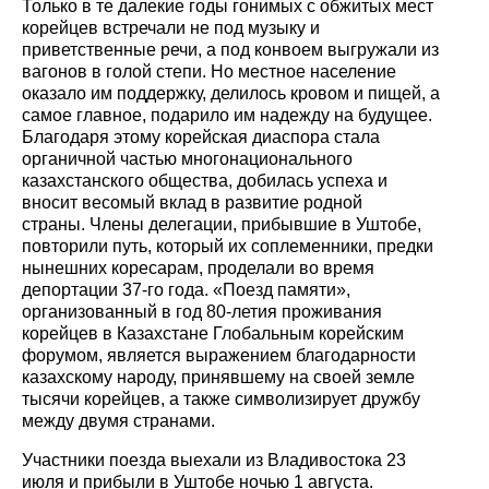
Только в те далекие годы гонимых с обжитых мест
корейцев встречали не под музыку и
приветственные речи, а под конвоем выгружали из
вагонов в голой степи. Но местное население
оказало им поддержку, делилось кровом и пищей, а
самое главное, подарило им надежду на будущее.
Благодаря этому корейская диаспора стала
органичной частью многонационального
казахстанского общества, добилась успеха и
вносит весомый вклад в развитие родной
страны. Члены делегации, прибывшие в Уштобе,
повторили путь, который их соплеменники, предки
нынешних коресарам, проделали во время
депортации 37-го года. «Поезд памяти»,
организованный в год 80-летия проживания
корейцев в Казахстане Глобальным корейским
форумом, является выражением благодарности
казахскому народу, принявшему на своей земле
тысячи корейцев, а также символизирует дружбу
между двумя странами.
Участники поезда выехали из Владивостока 23
июля и прибыли в Уштобе ночью 1 августа.