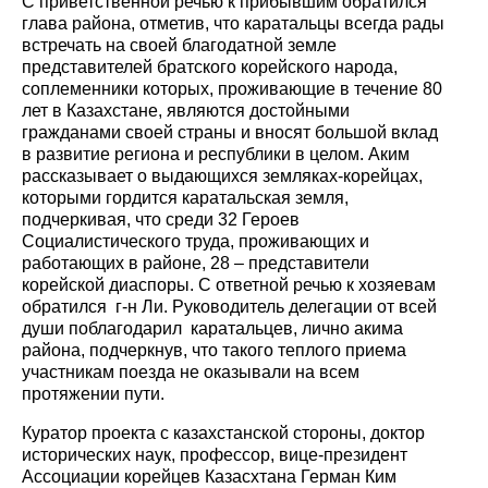
С приветственной речью к прибывшим обратился
глава района, отметив, что каратальцы всегда рады
встречать на своей благодатной земле
представителей братского корейского народа,
соплеменники которых, проживающие в течение 80
лет в Казахстане, являются достойными
гражданами своей страны и вносят большой вклад
в развитие региона и республики в целом. Аким
рассказывает о выдающихся земляках-корейцах,
которыми гордится каратальская земля,
подчеркивая, что среди 32 Героев
Социалистического труда, проживающих и
работающих в районе, 28 – представители
корейской диаспоры. С ответной речью к хозяевам
обратился г-н Ли. Руководитель делегации от всей
души поблагодарил каратальцев, лично акима
района, подчеркнув, что такого теплого приема
участникам поезда не оказывали на всем
протяжении пути.
Куратор проекта с казахстанской стороны, доктор
исторических наук, профессор, вице-президент
Ассоциации корейцев Казасхтана Герман Ким