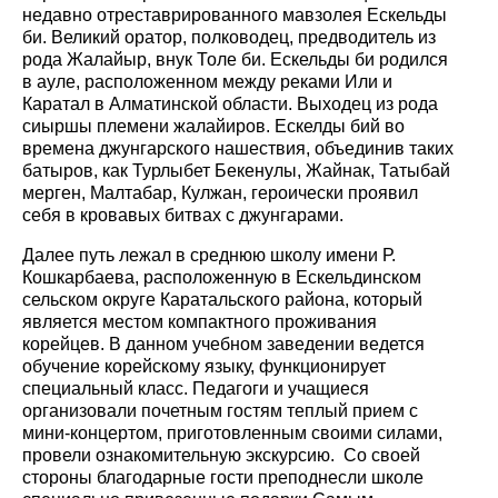
недавно отреставрированного мавзолея Ескельды
би. Великий оратор, полководец, предводитель из
рода Жалайыр, внук Толе би. Ескельды би родился
в ауле, расположенном между реками Или и
Каратал в Алматинской области. Выходец из рода
сиыршы племени жалайиров. Ескелды бий во
времена джунгарского нашествия, объединив таких
батыров, как Турлыбет Бекенулы, Жайнак, Татыбай
мерген, Малтабар, Кулжан, героически проявил
себя в кровавых битвах с джунгарами.
Далее путь лежал в среднюю школу имени Р.
Кошкарбаева, расположенную в Ескельдинском
сельском округе Каратальского района, который
является местом компактного проживания
корейцев. В данном учебном заведении ведется
обучение корейскому языку, функционирует
специальный класс. Педагоги и учащиеся
организовали почетным гостям теплый прием с
мини-концертом, приготовленным своими силами,
провели ознакомительную экскурсию. Со своей
стороны благодарные гости преподнесли школе