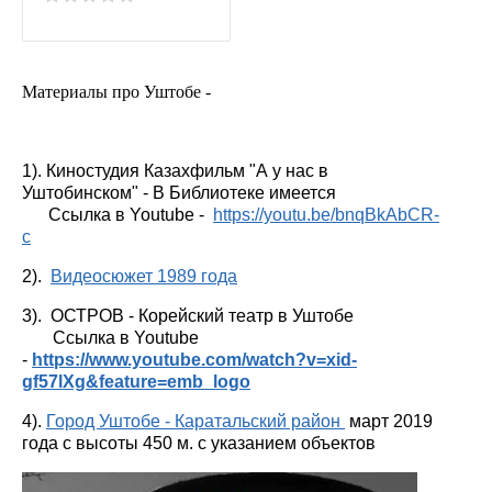
Материалы про Уштобе -
1). Киностудия Казахфильм "А у нас в
Уштобинском" - В Библиотеке имеется
Ссылка в Youtube -
https://youtu.be/bnqBkAbCR-
c
2).
Видеосюжет 1989 года
3). ОСТРОВ - Корейский театр в Уштобе
Ссылка в Youtube
-
https://www.youtube.com/watch?v=xid-
gf57lXg&feature=emb_logo
4).
Город Уштобе - Каратальский район
март 2019
года с высоты 450 м. с указанием объектов