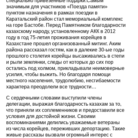
специально привезенные подарки.Самым
значимым для участников «Поезда памяти»
пунктом назначения в рамках поездки в
Каратальский район стал мемориальный комплекс
на горе Бастобе. Перед Памятником благодарности
казахскому народу, установленному АКК в 2012
году в год 75-летия проживания корейцев в
Казахстане прошел организованный митинг. Аким
района рассказал гостям, как в далекие 30-ые годы
прошлого столетия корейцы высаживались в степи
и рыли землянки, следы от которых до сих пор
остались под холмом, прикладывали неимоверные
усилия, чтобы выжить. Но благодаря помощи
местного населения, трудолюбию, несгибаемости
характера преодолели все трудности…
С сердечными словами выступили члены
делегации, выражая благодарность казахам за то,
что приняли их соплеменников и предоставили все
условия для достойной жизни. Своими
воспоминаниями делились уважаемые ветераны
из числа корейцев, переживших депортацию. Такие
живые рассказы вызвали огромный интерес с