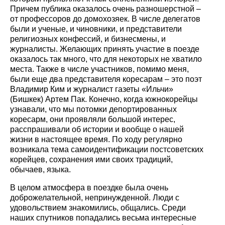
Причем публика оказалось очень разношерстной –
от профессоров до домохозяек. В числе делегатов
были и ученые, и чиновники, и представители
религиозных конфессий, и бизнесмены, и
журналисты. Желающих принять участие в поезде
оказалось так много, что для некоторых не хватило
места. Также в числе участников, помимо меня,
были еще два представителя коресарам – это поэт
Владимир Ким и журналист газеты «Ильчи»
(Бишкек) Артем Пак. Конечно, когда южнокорейцы
узнавали, что мы потомки депортированных
коресарм, они проявляли большой интерес,
расспрашивали об истории и вообще о нашей
жизни в настоящее время. По ходу регулярно
возникала тема самоидентификации постсоветских
корейцев, сохранения ими своих традиций,
обычаев, языка.
В целом атмосфера в поездке была очень
доброжелательной, непринужденной. Люди с
удовольствием знакомились, общались. Среди
наших спутников попадались весьма интересные