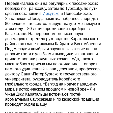
Передвигались они на регулярных пассажирских
поездах по Транссибу, затем по Турксибу, по пути
сделав остановки в
Иркутске
и Новосибирске.
Участников «Поезда памяти» набралось порядка
80 человек, что символизирует дату, отмечаемую в
этом году – 80-летие проживания корейцев в
Казахстане. На перроне многочисленную
делегацию встретило руководство Каратальского
района во главе с акимом Кайратом Бисембаевым.
Под мелодии домбры и звучные казахские песни
дорогие гости с улыбками выходили из вагонов и
приветствовали радушных хозяев. «Да, такого
масштабного приема мы не ожидали», – говорит
немного удивленный глава делегации, профессор,
доктору Санкт-Петербургского государственного
университета, руководитель Корейского
глобального фонда «Взгляд на новую парадигму
мира в историческом прошлом и новой эре» Ли
Чжан Джу. Каратальцы встречают гостей
ароматными баурсаками и по казахской традиции
проводят обряд шашу.